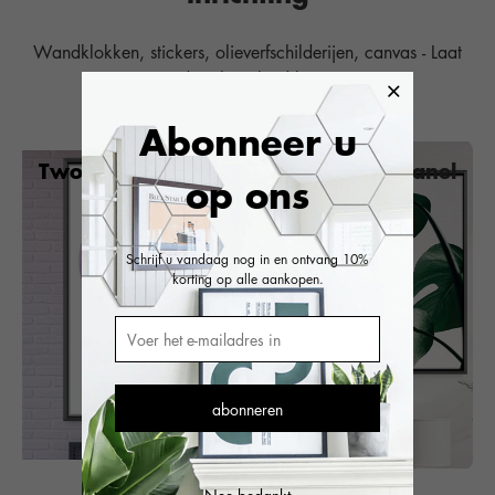
Wandklokken, stickers, olieverfschilderijen, canvas - Laat
de schoonheid los
Abonneer u
Two Panel
Three Panel
op ons
Schrijf u vandaag nog in en ontvang 10%
korting op alle aankopen.
abonneren