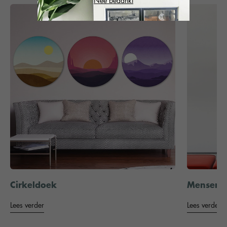
Nee bedankt
Cirkeldoek
Mensen ol
Lees verder
Lees verder